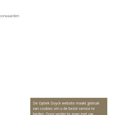
oorwaarden
De Optiek Duyck website maakt gebruik
van cookies om u de beste service te
bieden. Door verder te gaan met uw