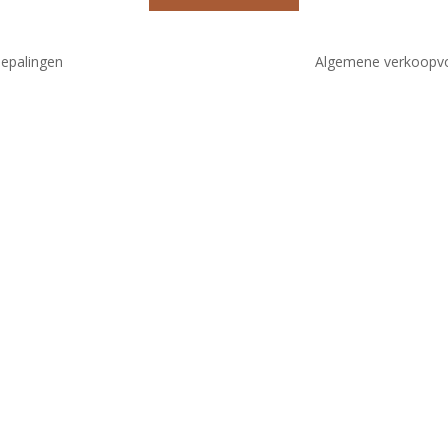
bepalingen
Algemene verkoopv