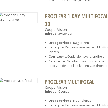
last hebben van droge ogen
PROCLEAR 1 DAY MULTIFOCA
30
CooperVision
Inhoud:
30 Lenzen
Draagperiode:
Daglenzen
Lenstype:
Progressieve lenzen, Multifo
lenzen
Corrigeert:
Ouderdomsverziendheid
Extra info:
Geschikt voor mensen die i
loop van de dag last krijgen van droge 
PROCLEAR MULTIFOCAL
CooperVision
Inhoud:
6 Lenzen
Draagperiode:
Maandlenzen
Lenstype:
Progressieve lenzen, Multifo