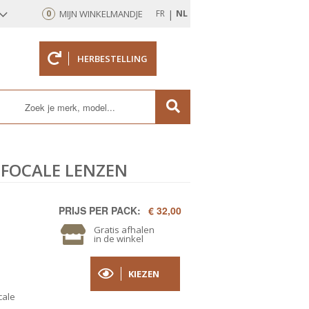
|
0
MIJN WINKELMANDJE
FR
NL
HERBESTELLING
rd
IFOCALE LENZEN
PRIJS PER PACK:
€ 32,00
Gratis afhalen
in de winkel
KIEZEN
cale