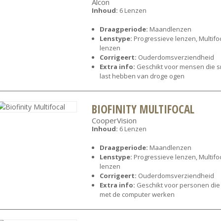
Alcon
Inhoud:
6 Lenzen
Draagperiode:
Maandlenzen
Lenstype:
Progressieve lenzen, Multifo
lenzen
Corrigeert:
Ouderdomsverziendheid
Extra info:
Geschikt voor mensen die s
last hebben van droge ogen
BIOFINITY MULTIFOCAL
CooperVision
Inhoud:
6 Lenzen
Draagperiode:
Maandlenzen
Lenstype:
Progressieve lenzen, Multifo
lenzen
Corrigeert:
Ouderdomsverziendheid
Extra info:
Geschikt voor personen die
met de computer werken