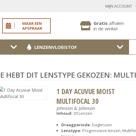
MIJN ACCOUNT
INLOGGEN BESTAANDE KLANT
Gratis
afhalen
MAAK EEN
AFSPRAAK
in de winkel
LENZENVLOEISTOF
Toon
wachtwoo
Wachtwoord vergeten?
JE HEBT DIT LENSTYPE GEKOZEN: MULT
BEVESTIGEN
1 DAY ACUVUE MOIST
MULTIFOCAL 30
NIEUWE KLANT
Johnson & Johnson
Inhoud:
30 Lenzen
MELD JE AAN
Draagperiode:
Daglenzen
Lenstype:
Progressieve lenzen, Multifo