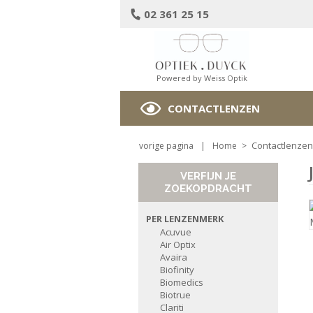
02 361 25 15
Powered by Weiss Optik
CONTACTLENZEN
Contactlenzen
vorige pagina
|
Home
>
VERFIJN JE
ZOEKOPDRACHT
PER LENZENMERK
Acuvue
Air Optix
Avaira
Biofinity
Biomedics
Biotrue
Clariti