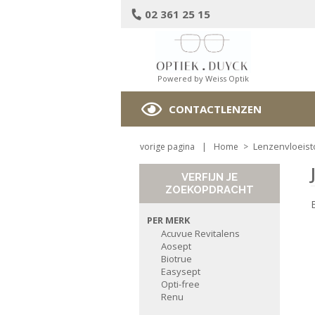
02 361 25 15
Powered by Weiss Optik
CONTACTLENZEN
Lenzenvloeist
vorige pagina
|
Home
>
VERFIJN JE
ZOEKOPDRACHT
PER MERK
Acuvue Revitalens
Aosept
Biotrue
Easysept
Opti-free
Renu