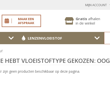
MIJN ACCOUNT
INLOGGEN BESTAANDE KLANT
Gratis
afhalen
MAAK EEN
AFSPRAAK
in de winkel
LENZENVLOEISTOF
Toon
wachtwoo
of
Wachtwoord vergeten?
JE HEBT VLOEISTOFTYPE GEKOZEN: OO
BEVESTIGEN
Er zijn geen producten beschikbaar op deze pagina.
NIEUWE KLANT
MELD JE AAN