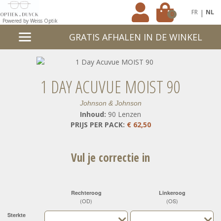
|
FR
NL
0
Powered by Weiss Optik
GRATIS AFHALEN IN DE WINKEL
1 DAY ACUVUE MOIST 90
Johnson & Johnson
Inhoud:
90 Lenzen
PRIJS PER PACK:
€ 62,50
Vul je correctie in
Rechteroog
Linkeroog
(OD)
(OS)
Sterkte