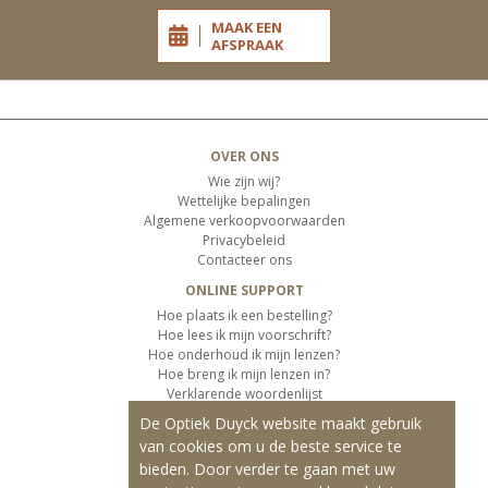
MAAK EEN
AFSPRAAK
OVER ONS
Wie zijn wij?
Wettelijke bepalingen
Algemene verkoopvoorwaarden
Privacybeleid
Contacteer ons
ONLINE SUPPORT
Hoe plaats ik een bestelling?
Hoe lees ik mijn voorschrift?
Hoe onderhoud ik mijn lenzen?
Hoe breng ik mijn lenzen in?
Verklarende woordenlijst
De Optiek Duyck website maakt gebruik
KLANTENSERVICE
van cookies om u de beste service te
Informatie over de levering
bieden. Door verder te gaan met uw
Informatie over de betaling