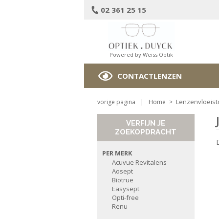
02 361 25 15
Powered by Weiss Optik
CONTACTLENZEN
Lenzenvloeist
vorige pagina
|
Home
>
VERFIJN JE
ZOEKOPDRACHT
PER MERK
Acuvue Revitalens
Aosept
Biotrue
Easysept
Opti-free
Renu