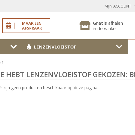
MIJN ACCOUNT
INLOGGEN BESTAANDE KLANT
Gratis
afhalen
MAAK EEN
AFSPRAAK
in de winkel
LENZENVLOEISTOF
Toon
wachtwoo
of
Wachtwoord vergeten?
JE HEBT LENZENVLOEISTOF GEKOZEN: B
BEVESTIGEN
Er zijn geen producten beschikbaar op deze pagina.
NIEUWE KLANT
MELD JE AAN