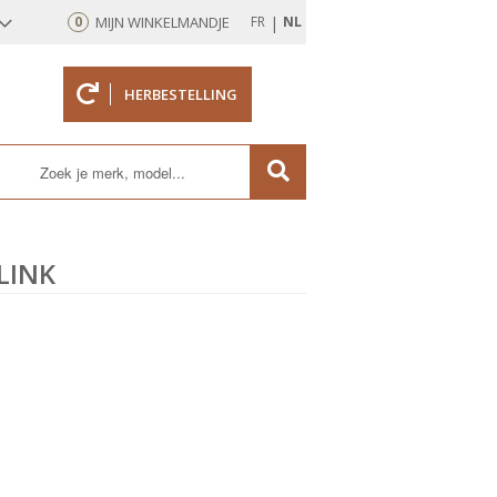
|
0
MIJN WINKELMANDJE
FR
NL
HERBESTELLING
rd
LINK