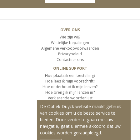
OVER ONS
Wie zijn wij?
Wettelijke bepalingen
Algemene verkoopvoorwaarden
Privacybeleid
Contacteer ons
ONLINE SUPPORT
Hoe plaats ik een bestelling?
Hoe lees ik mijn voorschrift?
Hoe onderhoud ik mijn lenzen?
Hoe breng ik mijn lenzen in?
Verklarende woordenlijst
De Optiek Duyck website maakt gebruik
KLANTENSERVICE
van cookies om u de beste service te
Informatie over de levering
bieden. Door verder te gaan met uw
Informatie over de betaling
Retourvoorwaarden
navigatie, gaat u ermee akkoord dat uw
cookies worden geraadpleegd.
ONZE PRODUCTEN