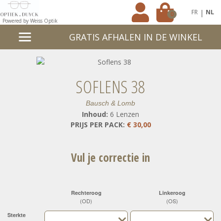
|
FR
NL
0
Powered by Weiss Optik
GRATIS AFHALEN IN DE WINKEL
SOFLENS 38
Bausch & Lomb
Inhoud:
6 Lenzen
PRIJS PER PACK:
€ 30,00
Vul je correctie in
Rechteroog
Linkeroog
(OD)
(OS)
Sterkte