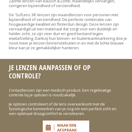
Zachte lenzen van Bausch & Lomb, maandelijks vervangen,
corrigeren bijziendheid of verziendheid.
De 'SofLens 38'-lenzen zijn maandlenzen voor personen met
bijziendheid of verziendheid. De perfecte combinatie van
hoogwaardige kwaliteit en flinterdun design. Deze lenzen zijn
vervaardigd uit een materiaal dat zorgt voor een duidelijk en
helder zicht, ze zijn zeer dun en goed bestand tegen
eiwitafzetting. Dankzij hun binnen- en buitenkantmarkering doe je
nooit meer je lenzen binnenstebuiten in en met de lichte blauwe
kleur kan je ze gemakkelijker hanteren.
JE LENZEN AANPASSEN OF OP
CONTROLE?
Contactlenzen zijn een medisch product. Een regelmatige
controle bij je opticien is noodzakelijk.
Je opticien controleert of de lens overeenkomt met de
fysiologische kenmerken van je oog om een perfect zicht en
een optimaal draagcomfort te verzekeren.
MAAK EEN
AFSPRAAK