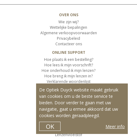
OVER ONS
Wie zijn wij?
Wettelijke bepalingen
Algemene verkoopvoorwaarden
Privacybeleid
Contacteer ons
ONLINE SUPPORT
Hoe plaats ik een bestelling?
Hoe lees ik mijn voorschrift?
Hoe onderhoud ik mijn lenzen?
Hoe breng ik mijn lenzen in?
Verklarende woordenlijst
De Optiek Duyck website maakt gebruik
KLANTENSERVICE
van cookies om u de beste service te
Informatie over de levering
bieden. Door verder te gaan met uw
Informatie over de betaling
Retourvoorwaarden
navigatie, gaat u ermee akkoord dat uw
cookies worden geraadpleegd.
ONZE PRODUCTEN
Contactlenzen
OK
Meer info
Kleurlenzen
Lenzenvloeistof