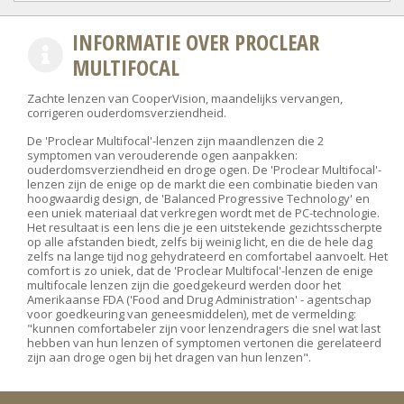
INFORMATIE OVER PROCLEAR
MULTIFOCAL
Zachte lenzen van CooperVision, maandelijks vervangen,
corrigeren ouderdomsverziendheid.
De 'Proclear Multifocal'-lenzen zijn maandlenzen die 2
symptomen van verouderende ogen aanpakken:
ouderdomsverziendheid en droge ogen. De 'Proclear Multifocal'-
lenzen zijn de enige op de markt die een combinatie bieden van
hoogwaardig design, de 'Balanced Progressive Technology' en
een uniek materiaal dat verkregen wordt met de PC-technologie.
Het resultaat is een lens die je een uitstekende gezichtsscherpte
op alle afstanden biedt, zelfs bij weinig licht, en die de hele dag
zelfs na lange tijd nog gehydrateerd en comfortabel aanvoelt. Het
comfort is zo uniek, dat de 'Proclear Multifocal'-lenzen de enige
multifocale lenzen zijn die goedgekeurd werden door het
Amerikaanse FDA ('Food and Drug Administration' - agentschap
voor goedkeuring van geneesmiddelen), met de vermelding:
"kunnen comfortabeler zijn voor lenzendragers die snel wat last
hebben van hun lenzen of symptomen vertonen die gerelateerd
zijn aan droge ogen bij het dragen van hun lenzen".