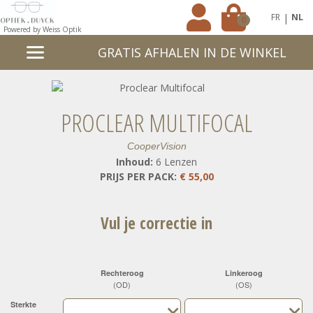
|
FR
NL
0
Powered by Weiss Optik
GRATIS AFHALEN IN DE WINKEL
PROCLEAR MULTIFOCAL
CooperVision
Inhoud:
6 Lenzen
PRIJS PER PACK:
€ 55,00
Vul je correctie in
Rechteroog
Linkeroog
(OD)
(OS)
Sterkte