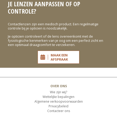
JE LENZEN AANPASSEN OF OP
CONTROLE?
Contactlenzen zijn een medisch product. Een regelmatige
controle bij je opticien is noodzakelijk.
Je opticien controleert of de lens overeenkomt met de
fysiologische kenmerken van je oog om een perfect zicht en
een optimaal draagcomfort te verzekeren.
MAAK EEN
AFSPRAAK
OVER ONS
Wie zijn wij?
Wettelijke bepalingen
Algemene verkoopvoorwaarden
Privacybeleid
Contacteer ons