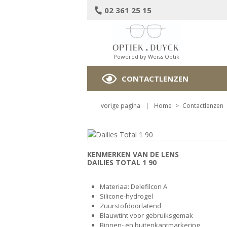
02 361 25 15
Powered by Weiss Optik
CONTACTLENZEN
vorige pagina
|
Home
>
Contactlenzen
KENMERKEN VAN DE LENS
DAILIES TOTAL 1 90
Materiaa: Delefilcon A
Silicone-hydrogel
Zuurstofdoorlatend
Blauwtint voor gebruiksgemak
Binnen- en buitenkantmarkering