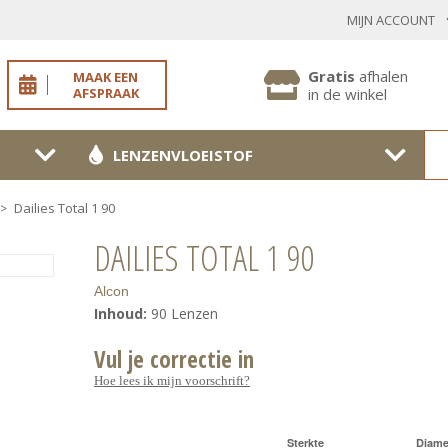
MIJN ACCOUNT
INLOGGEN BESTAANDE KLANT
Gratis
afhalen
MAAK EEN
AFSPRAAK
in de winkel
LENZENVLOEISTOF
Toon
wachtwoo
Dailies Total 1 90
>
Wachtwoord vergeten?
DAILIES TOTAL 1 90
BEVESTIGEN
Alcon
Inhoud:
90 Lenzen
Vul je correctie in
NIEUWE KLANT
Hoe lees ik mijn voorschrift?
MELD JE AAN
Sterkte
Diame