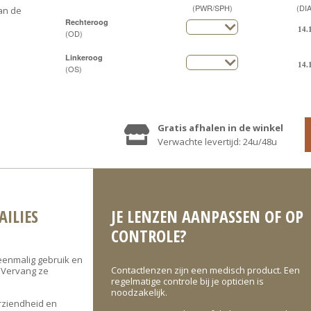
(PWR/SPH)
(DIA
aan de
Rechteroog
(OD)
Linkeroog
(OS)
Gratis afhalen in de winkel
Verwachte levertijd: 24u/48u
AILIES
JE LENZEN AANPASSEN OF OP
CONTROLE?
eenmalig gebruik en
Contactlenzen zijn een medisch product. Een
. Vervang ze
regelmatige controle bij je opticien is
noodzakelijk.
erziendheid en