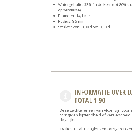
Watergehalte: 33% (in de kern) tot 80% (
oppervlakte)
Diameter: 14,1 mm
Radius: 8,5 mm
Sterkte: van -8,00 d tot -0,50 d
INFORMATIE OVER D
TOTAL 1 90
Deze zachte lenzen van Alcon zijn voor 
corrigeren bijziendheid of verziendheid
dagelijks.
'Dailies Total 1'-daglenzen corrigeren v