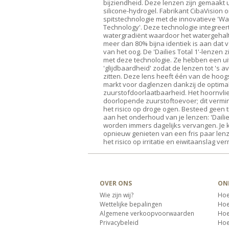
bijziendheid. Deze lenzen zijn gemaakt 
silicone-hydrogel. Fabrikant CibaVision
spitstechnologie met de innovatieve 'Wa
Technology'. Deze technologie integreer
watergradiënt waardoor het watergehalt
meer dan 80% bijna identiek is aan dat 
van het oog. De 'Dailies Total 1'-lenzen 
met deze technologie. Ze hebben een u
'glijdbaardheid' zodat de lenzen tot 's 
zitten. Deze lens heeft één van de hoog
markt voor daglenzen dankzij de optima
zuurstofdoorlaatbaarheid. Het hoornvli
doorlopende zuurstoftoevoer; dit vermin
het risico op droge ogen. Besteed geen 
aan het onderhoud van je lenzen: 'Dailie
worden immers dagelijks vervangen. Je 
opnieuw genieten van een fris paar len
het risico op irritatie en eiwitaanslag ve
OVER ONS
ON
Wie zijn wij?
Hoe
Wettelijke bepalingen
Hoe 
Algemene verkoopvoorwaarden
Hoe
Privacybeleid
Hoe