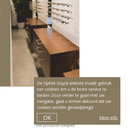
t
De Optiek Duyck website maakt gebruik
van cookies om u de beste service te
bieden. Door verder te gaan met uw
navigatie, gaat u ermee akkoord dat uw
ONZE PRODUCTEN
cookies worden geraadpleegd.
Contactlenzen
Kleurlenzen
OK
Meer info
Lenzenvloeistof
Alle producten bekijken