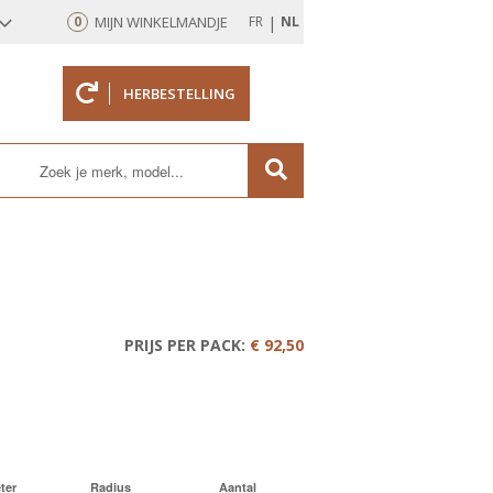
|
0
MIJN WINKELMANDJE
FR
NL
HERBESTELLING
rd
PRIJS PER PACK:
€ 92,50
ter
Radius
Aantal