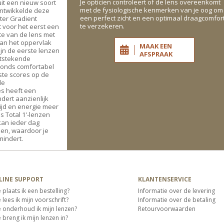
Je opticien controleert of de lens overeenkomt
uit een nieuw soort
met de fysiologische kenmerken van je oog om
 ontwikkelde deze
een perfect zicht en een optimaal draagcomfor
ter Gradient
te verzekeren.
t voor het eerst een
e van de lens met
van het oppervlak
MAAK EEN
zijn de eerste lenzen
AFSPRAAK
itstekende
avonds comfortabel
ste scores op de
le
es heeft een
dert aanzienlijk
tijd en energie meer
s Total 1'-lenzen
kan ieder dag
zen, waardoor je
rmindert.
LINE SUPPORT
KLANTENSERVICE
 plaats ik een bestelling?
Informatie over de levering
lees ik mijn voorschrift?
Informatie over de betaling
 onderhoud ik mijn lenzen?
Retourvoorwaarden
 breng ik mijn lenzen in?