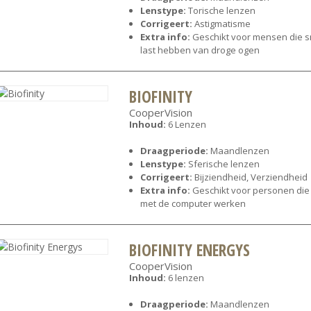
Lenstype:
Torische lenzen
Corrigeert:
Astigmatisme
Extra info:
Geschikt voor mensen die s
last hebben van droge ogen
BIOFINITY
CooperVision
Inhoud:
6 Lenzen
Draagperiode:
Maandlenzen
Lenstype:
Sferische lenzen
Corrigeert:
Bijziendheid, Verziendheid
Extra info:
Geschikt voor personen die
met de computer werken
BIOFINITY ENERGYS
CooperVision
Inhoud:
6 lenzen
Draagperiode:
Maandlenzen