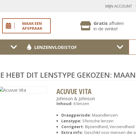
MIJN ACCOUNT
INLOGGEN BESTAANDE KLANT
Gratis
afhalen
MAAK EEN
AFSPRAAK
in de winkel
LENZENVLOEISTOF
Toon
wachtwoo
Wachtwoord vergeten?
JE HEBT DIT LENSTYPE GEKOZEN: MAA
BEVESTIGEN
ACUVUE VITA
Johnson & Johnson
Inhoud:
6 lenzen
NIEUWE KLANT
Draagperiode:
Maandlenzen
Lenstype:
Sferische lenzen
MELD JE AAN
Corrigeert:
Bijziendheid, Verziendheid
Extra info:
Geschikt voor mensen die s