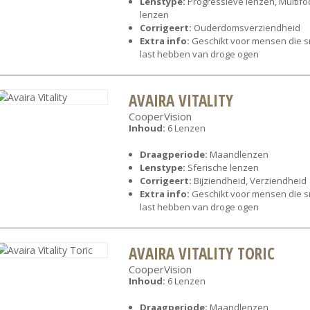
Lenstype:
Progressieve lenzen, Multifo
lenzen
Corrigeert:
Ouderdomsverziendheid
Extra info:
Geschikt voor mensen die s
last hebben van droge ogen
AVAIRA VITALITY
CooperVision
Inhoud:
6 Lenzen
Draagperiode:
Maandlenzen
Lenstype:
Sferische lenzen
Corrigeert:
Bijziendheid, Verziendheid
Extra info:
Geschikt voor mensen die s
last hebben van droge ogen
AVAIRA VITALITY TORIC
CooperVision
Inhoud:
6 Lenzen
Draagperiode:
Maandlenzen