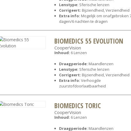
Lenstype:
Sferische lenzen
Corrigeert:
Bijziendheid, Verziendheid
Extra info:
Mogelijk om onafgebroken 
dagen/6 nachten te dragen
BIOMEDICS 55 EVOLUTION
CooperVision
Inhoud:
6 Lenzen
Draagperiode:
Maandlenzen
Lenstype:
Sferische lenzen
Corrigeert:
Bijziendheid, Verziendheid
Extra info:
Verhoogde
zuurstofdoorlaatbaarheid
BIOMEDICS TORIC
CooperVision
Inhoud:
6 Lenzen
Draagperiode:
Maandlenzen