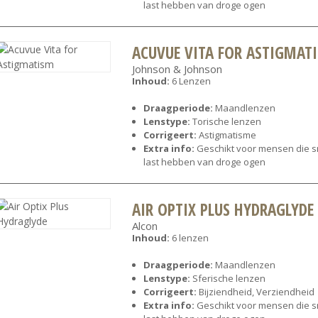
last hebben van droge ogen
ACUVUE VITA FOR ASTIGMAT
Johnson & Johnson
Inhoud:
6 Lenzen
Draagperiode:
Maandlenzen
Lenstype:
Torische lenzen
Corrigeert:
Astigmatisme
Extra info:
Geschikt voor mensen die s
last hebben van droge ogen
AIR OPTIX PLUS HYDRAGLYDE
Alcon
Inhoud:
6 lenzen
Draagperiode:
Maandlenzen
Lenstype:
Sferische lenzen
Corrigeert:
Bijziendheid, Verziendheid
Extra info:
Geschikt voor mensen die s