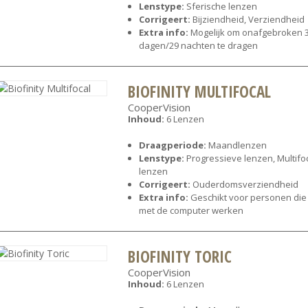
Lenstype:
Sferische lenzen
Corrigeert:
Bijziendheid, Verziendheid
Extra info:
Mogelijk om onafgebroken 
dagen/29 nachten te dragen
BIOFINITY MULTIFOCAL
CooperVision
Inhoud:
6 Lenzen
Draagperiode:
Maandlenzen
Lenstype:
Progressieve lenzen, Multifo
lenzen
Corrigeert:
Ouderdomsverziendheid
Extra info:
Geschikt voor personen die
met de computer werken
BIOFINITY TORIC
CooperVision
Inhoud:
6 Lenzen