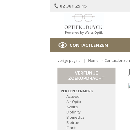
02 361 25 15
Powered by Weiss Optik
CONTACTLENZEN
Contactlenzen
vorige pagina
|
Home
>
VERFIJN JE
ZOEKOPDRACHT
PER LENZENMERK
Acuvue
Air Optix
Avaira
Biofinity
Biomedics
Biotrue
Clariti