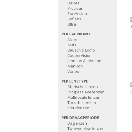
Dailies
Proclear
PureVision
Soflens
Ultra
PER FABRIKANT
Alcon
AMO
Bausch & Lomb
CooperVision
Johnson & Johnson
Menicon
Vuneo
PER LENSTYPE
Sferische lenzen
Progressieve lenzen
Multifocale lenzen
Torische lenzen
Kleurlenzen
PER DRAAGPERIODE
Daglenzen
Tweeweekse lenzen