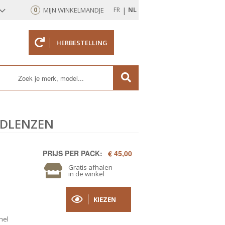
|
0
MIJN WINKELMANDJE
FR
NL
HERBESTELLING
rd
NDLENZEN
PRIJS PER PACK:
€ 45,00
Gratis afhalen
in de winkel
KIEZEN
nel