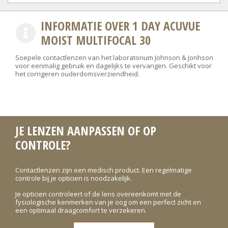
INFORMATIE OVER 1 DAY ACUVUE
MOIST MULTIFOCAL 30
Soepele contactlenzen van het laboratorium Johnson & Jonhson
voor eenmalig gebruik en dagelijks te vervangen. Geschikt voor
het corrigeren ouderdomsverziendheid.
JE LENZEN AANPASSEN OF OP
CONTROLE?
Contactlenzen zijn een medisch product. Een regelmatige
controle bij je opticien is noodzakelijk.
Je opticien controleert of de lens overeenkomt met de
fysiologische kenmerken van je oog om een perfect zicht en
een optimaal draagcomfort te verzekeren.