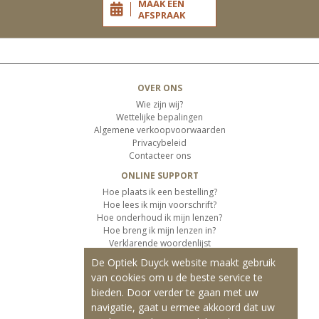
MAAK EEN
AFSPRAAK
OVER ONS
Wie zijn wij?
Wettelijke bepalingen
Algemene verkoopvoorwaarden
Privacybeleid
Contacteer ons
ONLINE SUPPORT
Hoe plaats ik een bestelling?
Hoe lees ik mijn voorschrift?
Hoe onderhoud ik mijn lenzen?
Hoe breng ik mijn lenzen in?
Verklarende woordenlijst
De Optiek Duyck website maakt gebruik
KLANTENSERVICE
van cookies om u de beste service te
Informatie over de levering
bieden. Door verder te gaan met uw
Informatie over de betaling
Retourvoorwaarden
navigatie, gaat u ermee akkoord dat uw