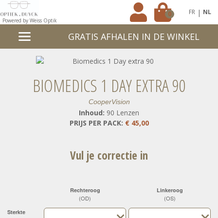
|
FR
NL
0
Powered by Weiss Optik
GRATIS AFHALEN IN DE WINKEL
BIOMEDICS 1 DAY EXTRA 90
CooperVision
Inhoud:
90 Lenzen
PRIJS PER PACK:
€ 45,00
Vul je correctie in
Rechteroog
Linkeroog
(OD)
(OS)
Sterkte