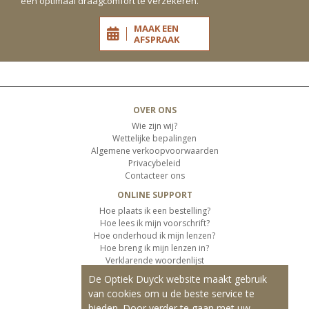
een optimaal draagcomfort te verzekeren.
MAAK EEN
AFSPRAAK
OVER ONS
Wie zijn wij?
Wettelijke bepalingen
Algemene verkoopvoorwaarden
Privacybeleid
Contacteer ons
ONLINE SUPPORT
Hoe plaats ik een bestelling?
Hoe lees ik mijn voorschrift?
Hoe onderhoud ik mijn lenzen?
Hoe breng ik mijn lenzen in?
Verklarende woordenlijst
De Optiek Duyck website maakt gebruik
KLANTENSERVICE
van cookies om u de beste service te
Informatie over de levering
bieden. Door verder te gaan met uw
Informatie over de betaling