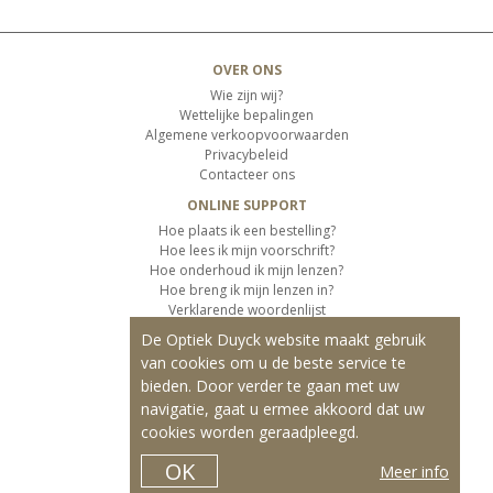
OVER ONS
Wie zijn wij?
Wettelijke bepalingen
Algemene verkoopvoorwaarden
Privacybeleid
Contacteer ons
ONLINE SUPPORT
Hoe plaats ik een bestelling?
Hoe lees ik mijn voorschrift?
Hoe onderhoud ik mijn lenzen?
Hoe breng ik mijn lenzen in?
Verklarende woordenlijst
De Optiek Duyck website maakt gebruik
KLANTENSERVICE
van cookies om u de beste service te
Informatie over de levering
bieden. Door verder te gaan met uw
Informatie over de betaling
Retourvoorwaarden
navigatie, gaat u ermee akkoord dat uw
cookies worden geraadpleegd.
ONZE PRODUCTEN
Contactlenzen
OK
Meer info
Kleurlenzen