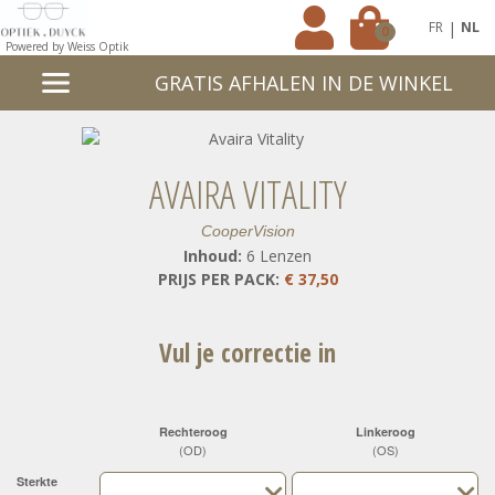
|
FR
NL
0
Powered by Weiss Optik
GRATIS AFHALEN IN DE WINKEL
AVAIRA VITALITY
CooperVision
Inhoud:
6 Lenzen
PRIJS PER PACK:
€ 37,50
Vul je correctie in
Rechteroog
Linkeroog
(OD)
(OS)
Sterkte