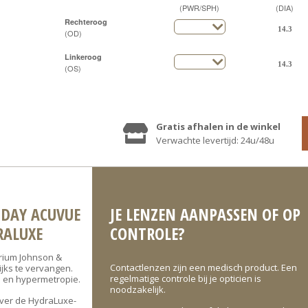
(PWR/SPH)
(DIA)
Rechteroog
(OD)
Linkeroog
(OS)
Gratis afhalen in de winkel
Verwachte levertijd: 24u/48u
 DAY ACUVUE
JE LENZEN AANPASSEN OF OP
RALUXE
CONTROLE?
rium Johnson &
Contactlenzen zijn een medisch product. Een
jks te vervangen.
regelmatige controle bij je opticien is
e en hypermetropie.
noodzakelijk.
ver de HydraLuxe-