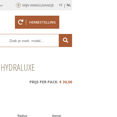
|
0
MIJN WINKELMANDJE
FR
NL
HERBESTELLING
rd
 HYDRALUXE
PRIJS PER PACK:
€ 30,00
Radius
Aantal