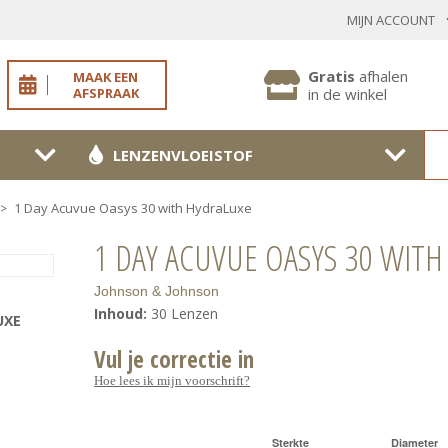
MIJN ACCOUNT
INLOGGEN BESTAANDE KLANT
Gratis
afhalen
MAAK EEN
AFSPRAAK
in de winkel
LENZENVLOEISTOF
Toon
wachtwoo
1 Day Acuvue Oasys 30 with HydraLuxe
>
Wachtwoord vergeten?
1 DAY ACUVUE OASYS 30 WITH
BEVESTIGEN
Johnson & Johnson
Inhoud:
30 Lenzen
UXE
Vul je correctie in
NIEUWE KLANT
Hoe lees ik mijn voorschrift?
MELD JE AAN
Sterkte
Diameter