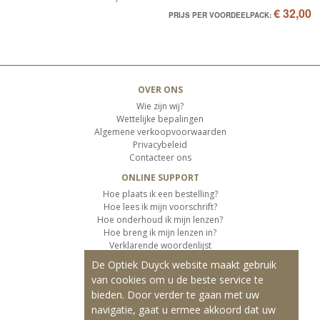
€ 32,00
PRIJS PER VOORDEELPACK:
OVER ONS
Wie zijn wij?
Wettelijke bepalingen
Algemene verkoopvoorwaarden
Privacybeleid
Contacteer ons
ONLINE SUPPORT
Hoe plaats ik een bestelling?
Hoe lees ik mijn voorschrift?
Hoe onderhoud ik mijn lenzen?
Hoe breng ik mijn lenzen in?
Verklarende woordenlijst
De Optiek Duyck website maakt gebruik
KLANTENSERVICE
van cookies om u de beste service te
Informatie over de levering
bieden. Door verder te gaan met uw
Informatie over de betaling
Retourvoorwaarden
navigatie, gaat u ermee akkoord dat uw