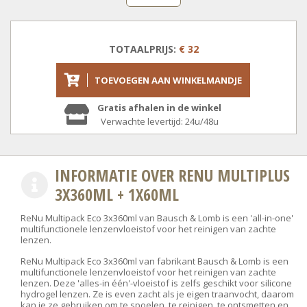
TOTAALPRIJS:
€ 32
TOEVOEGEN AAN WINKELMANDJE
Gratis afhalen in de winkel
Verwachte levertijd: 24u/48u
INFORMATIE OVER RENU MULTIPLUS
3X360ML + 1X60ML
ReNu Multipack Eco 3x360ml van Bausch & Lomb is een 'all-in-one'
multifunctionele lenzenvloeistof voor het reinigen van zachte
lenzen.
ReNu Multipack Eco 3x360ml van fabrikant Bausch & Lomb is een
multifunctionele lenzenvloeistof voor het reinigen van zachte
lenzen. Deze 'alles-in één'-vloeistof is zelfs geschikt voor silicone
hydrogel lenzen. Ze is even zacht als je eigen traanvocht, daarom
kan je ze gebruiken om te spoelen, te reinigen, te ontsmetten en