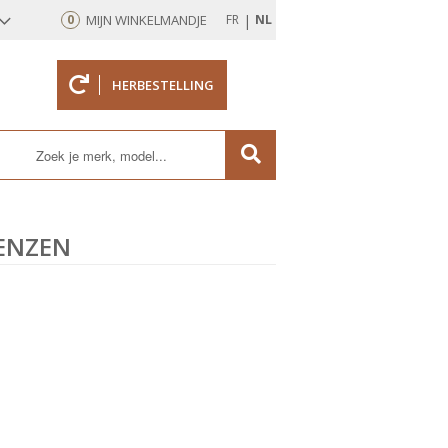
|
0
MIJN WINKELMANDJE
FR
NL
HERBESTELLING
rd
LENZEN