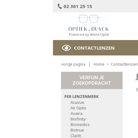
02 361 25 15
Powered by Weiss Optik
CONTACTLENZEN
Contactlenzen
vorige pagina
|
Home
>
VERFIJN JE
ZOEKOPDRACHT
PER LENZENMERK
Acuvue
Air Optix
Avaira
Biofinity
Biomedics
Biotrue
Clariti