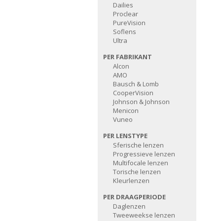
Dailies
Proclear
PureVision
Soflens
Ultra
PER FABRIKANT
Alcon
AMO
Bausch & Lomb
CooperVision
Johnson & Johnson
Menicon
Vuneo
PER LENSTYPE
Sferische lenzen
Progressieve lenzen
Multifocale lenzen
Torische lenzen
Kleurlenzen
PER DRAAGPERIODE
Daglenzen
Tweeweekse lenzen