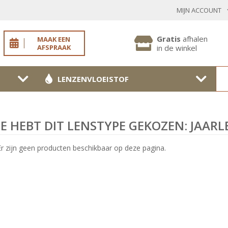
MIJN ACCOUNT
INLOGGEN BESTAANDE KLANT
Gratis
afhalen
MAAK EEN
AFSPRAAK
in de winkel
LENZENVLOEISTOF
Toon
wachtwoo
Wachtwoord vergeten?
JE HEBT DIT LENSTYPE GEKOZEN: JAAR
BEVESTIGEN
Er zijn geen producten beschikbaar op deze pagina.
NIEUWE KLANT
MELD JE AAN